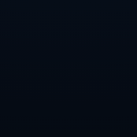
关于我们
九游娱乐官网，权威认证的体育与娱乐综合平台，提供九游娱乐下载
及便捷的官方入口。涵盖实时赛事、精彩直播
栏目导航
关于我们
服务优势
团队介绍
问题解答
新闻资讯
联系我们