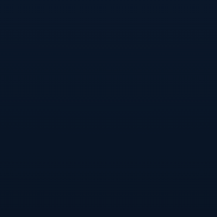
黄金套餐
$19
/小时
10GB Cloud Storage
20GB Super Bandwidth
1 SQL Database
Free Domain
12 Accounts
7 Host Domain
Free Installation