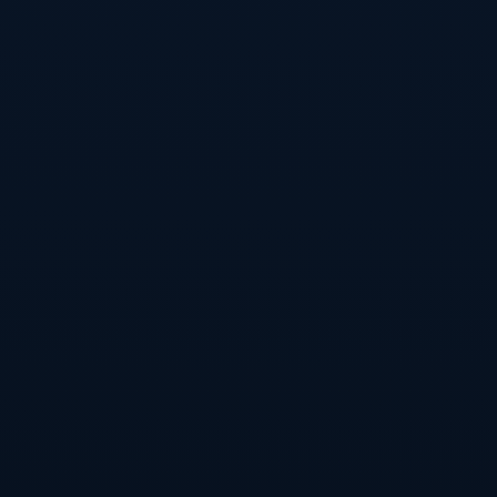
24/7 Support
立即购买
铂金套餐
$29
/小时
10GB Cloud Storage
20GB Super Bandwidth
1 SQL Database