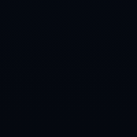
关于我们
九游娱乐官网，权威认证的体育与娱乐综合平台，提供九游娱乐下载
及便捷的官方入口。涵盖实时赛事、精彩直播
栏目导航
关于我们
服务优势
团队介绍
问题解答