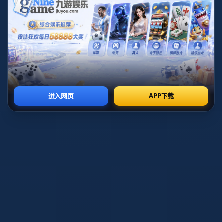
法，让你不仅观看比赛，更能参与其中。每一次点击都是
新体验，每一次互动都是新乐趣。
查看更多
赛事转播权销售
本公司专注于打造集娱乐、游戏和体育直播于一体的高品
质平台，本集团整合全球优质内容资源，结合先进技术和
专业团队，为用户提供稳定、高清、流畅的观看体验。无
论是激烈赛事、电竞对战还是趣味互动游戏，本公司都通