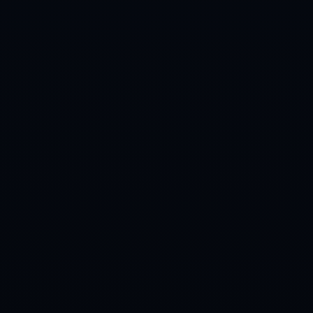
新闻资讯
联系我们
友情链接
联系我们
九游娱乐官网，权威认证的体育与娱乐综合平台，提供九游娱乐下载
及便捷的官方入口。涵盖实时赛事、精彩直播
电话:
0832-7654091
邮箱:
admin@zone-jiuyousports.com
Office Time:
9AM- 6PM
案例展示