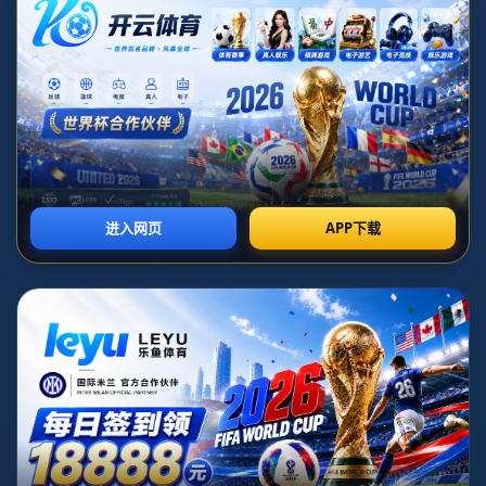
关于九游体育
本公司致力于让娱乐更贴近用户，本集团整合全球体育赛事和热门游
戏资源，通过高清流畅的直播和趣味互动玩法，让你不仅观看比赛，
更能参与其中。每一次点击都是新体验，每一次互动都是新乐趣。
查看更多