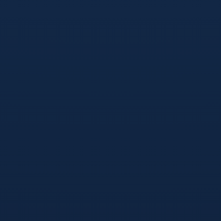
体育活动策划
本集团专注于娱乐、游戏及体育直播服务，本公司结合先
进技术和丰富内容，为用户提供流畅、高清、沉浸式的互
动体验。平台覆盖全球体育赛事、电竞竞技及多样化娱乐
游戏，通过实时互动和个性化推荐，让每位用户都能体验
查看更多