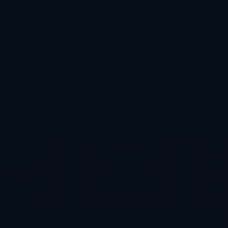
Limonda Pwedie
SEO Expert