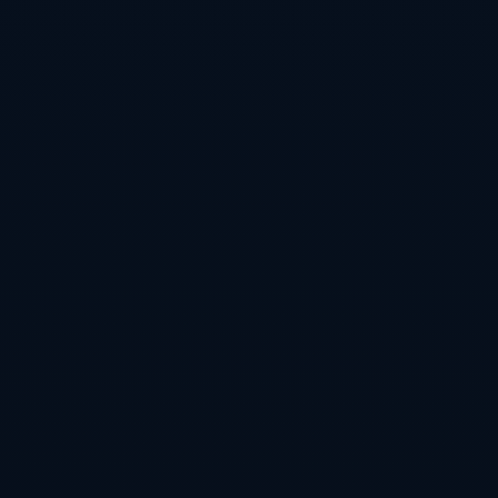
100
200
工程
客户
300
400
案例
奖品